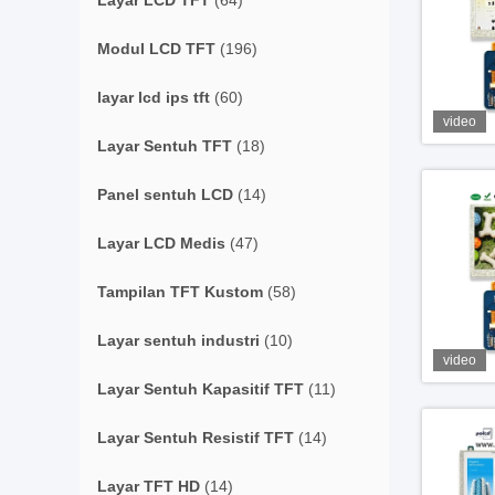
Layar LCD TFT
(64)
Modul LCD TFT
(196)
layar lcd ips tft
(60)
video
Layar Sentuh TFT
(18)
Panel sentuh LCD
(14)
Layar LCD Medis
(47)
Tampilan TFT Kustom
(58)
Layar sentuh industri
(10)
video
Layar Sentuh Kapasitif TFT
(11)
Layar Sentuh Resistif TFT
(14)
Layar TFT HD
(14)