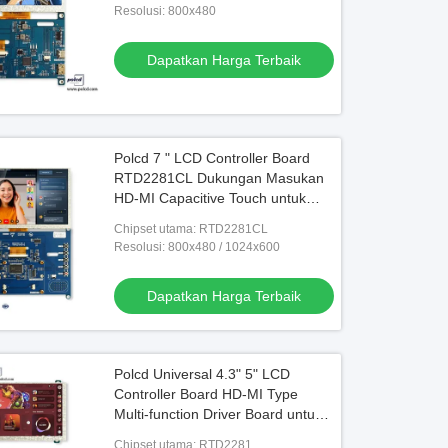
Resolusi: 800x480
Dapatkan Harga Terbaik
Polcd 7 " LCD Controller Board
RTD2281CL Dukungan Masukan
HD-MI Capacitive Touch untuk
Raspberry Pi DIY Portable Monitor
Chipset utama: RTD2281CL
Resolusi: 800x480 / 1024x600
Dapatkan Harga Terbaik
Polcd Universal 4.3" 5" LCD
Controller Board HD-MI Type
Multi-function Driver Board untuk
layar LCD TFT 40Pin
Chipset utama: RTD2281