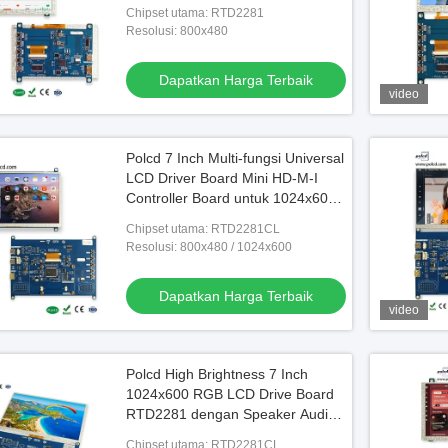
TFT LCD Display Module
Chipset utama: RTD2281
Resolusi: 800x480
Dapatkan Harga Terbaik
video
Polcd 7 Inch Multi-fungsi Universal
LCD Driver Board Mini HD-M-I
Controller Board untuk 1024x600
TFT LCD Display
Chipset utama: RTD2281CL
Resolusi: 800x480 / 1024x600
Dapatkan Harga Terbaik
video
Polcd High Brightness 7 Inch
1024x600 RGB LCD Drive Board
RTD2281 dengan Speaker Audio
untuk Industrial Outdoor Display
Chipset utama: RTD2281CL