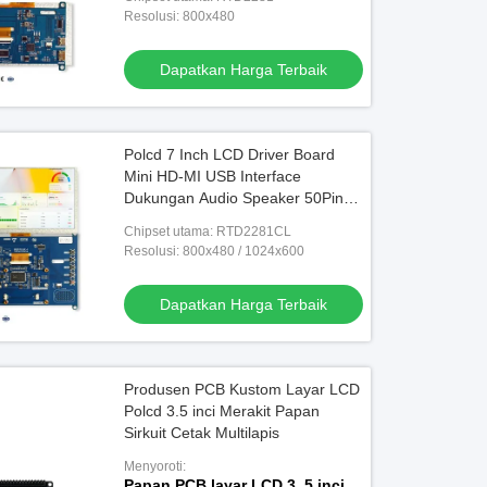
Resolusi: 800x480
Dapatkan Harga Terbaik
Polcd 7 Inch LCD Driver Board
Mini HD-MI USB Interface
Dukungan Audio Speaker 50Pin
RGB Interface TFT Controller
Chipset utama: RTD2281CL
Board
Resolusi: 800x480 / 1024x600
Dapatkan Harga Terbaik
Produsen PCB Kustom Layar LCD
Polcd 3.5 inci Merakit Papan
Sirkuit Cetak Multilapis
Menyoroti:
Papan PCB layar LCD 3
,
5 inci
,