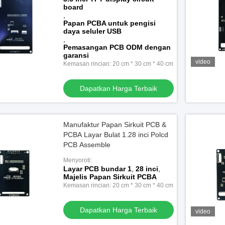
board
,
Papan PCBA untuk pengisi
daya seluler USB
,
Pemasangan PCB ODM dengan
garansi
video
Kemasan rincian: 20 cm * 30 cm * 40 cm
Dapatkan Harga Terbaik
Manufaktur Papan Sirkuit PCB &
PCBA Layar Bulat 1.28 inci Polcd
PCB Assemble
Menyoroti:
Layar PCB bundar 1
,
28 inci
,
Majelis Papan Sirkuit PCBA
Kemasan rincian: 20 cm * 30 cm * 40 cm
Dapatkan Harga Terbaik
video