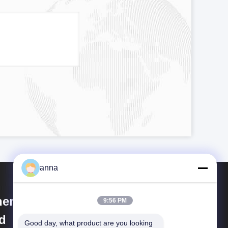
anna
henzhen P&O Technology Co.,
9:56 PM
d
Good day, what product are you looking 