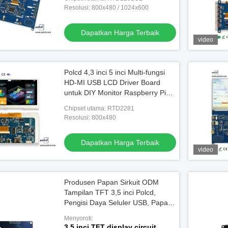
Resolusi: 800x480 / 1024x600
Dapatkan Harga Terbaik
video
Polcd 4,3 inci 5 inci Multi-fungsi
HD-MI USB LCD Driver Board
untuk DIY Monitor Raspberry Pi
Display
Chipset utama: RTD2281
Resolusi: 800x480
Dapatkan Harga Terbaik
video
Produsen Papan Sirkuit ODM
Tampilan TFT 3,5 inci Polcd,
Pengisi Daya Seluler USB, Papan
Perakitan PCB Sirkuit PCBA
Menyoroti:
3.5 inci TFT display circuit