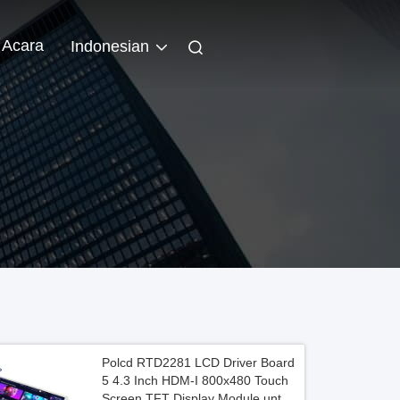
Acara
Indonesian
Polcd RTD2281 LCD Driver Board
5 4.3 Inch HDM-I 800x480 Touch
Screen TFT Display Module untuk