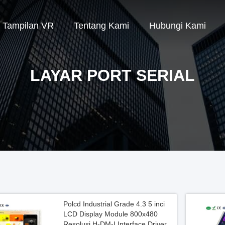
Tampilan VR
Tentang Kami
Hubungi Kami
LAYAR PORT SERIAL
Polcd Industrial Grade 4.3 5 inci
LCD Display Module 800x480
Resolusi H-DM-I Interface Driver