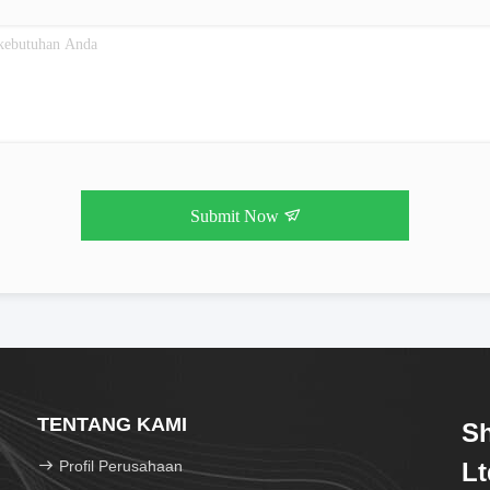
Submit Now
TENTANG KAMI
S
Profil Perusahaan
Lt