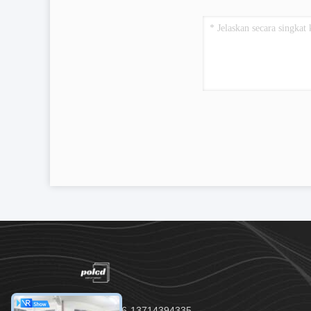
Telp：00-86-13714394335