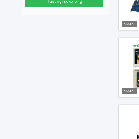
Hubungi sekarang
video
video