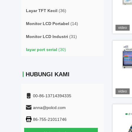
Layar TFT Kecil
(36)
Monitor LCD Portabel
(14)
video
Monitor LCD Industri
(31)
layar port serial
(30)
HUBUNGI KAMI
video
00-86-13714394335
anna@polcd.com
86-755-21011746