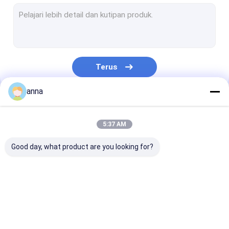
Panel sentuh LCD
Layar LCD Medis
Tampilan TFT Kustom
Terus
Layar sentuh industri
anna
Layar Sentuh Kapasitif TFT
Kategori Kami
Layar Sentuh Resistif TFT
5:37 AM
Layar TFT HD
Good day, what product are you looking for?
Layar TFT Kecil
Monitor LCD Portabel
Layar LCD TFT
Modul LCD TFT
layar lcd ips tf
Monitor LCD Industri