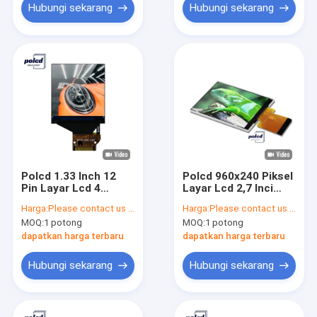
Hubungi sekarang
Hubungi sekarang
Polcd 1.33 Inch 12
Polcd 960x240 Piksel
Pin Layar Lcd 4
Layar Lcd 2,7 Inci
Kawat Ips 240x240
Warna Layar TFT
Harga:
Please contact us for latest price
Harga:
Please contact us for latest price
ST7789V RGB Garis
Kecil 262K
MOQ:
1 potong
MOQ:
1 potong
Vertikal
dapatkan harga terbaru
dapatkan harga terbaru
Hubungi sekarang
Hubungi sekarang