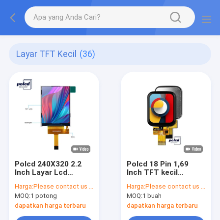
Layar TFT Kecil
(36)
Polcd 240X320 2.2
Polcd 18 Pin 1,69
Inch Layar Lcd
Inch TFT kecil
ST7789V Monitor Tft
Tampilan ST7789V
Harga:
Please contact us for latest price
Harga:
Please contact us for latest price
Kecil 300 Kecerahan
240x240 IPS LCD
MOQ:
1 potong
MOQ:
1 buah
dapatkan harga terbaru
dapatkan harga terbaru