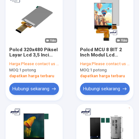
Polcd 320x480 Piksel
Polcd MCU 8 BIT 2
Layar Lcd 3,5 Inci
Inch Modul Lcd
ILI9488 Layar TFT
240X320 ST7789V
Harga:
Please contact us for latest price
Harga:
Please contact us for latest price
Kecil
Panel Lcd Kecil
MOQ:
1 potong
MOQ:
1 potong
dapatkan harga terbaru
dapatkan harga terbaru
Hubungi sekarang
Hubungi sekarang
Rumah
Produk
Tampilan VR