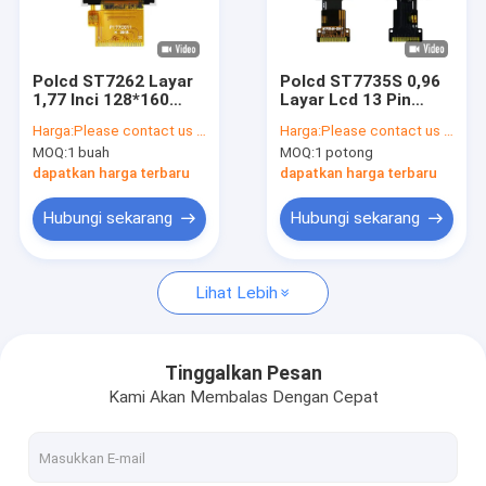
Tentang kami
Kontrol kualitas
Polcd ST7262 Layar
Polcd ST7735S 0,96
1,77 Inci 128*160
Layar Lcd 13 Pin
Hubungi kami
Layar TFT Kecil 40
80X160 Layar TFT
Harga:
Please contact us for latest price
Harga:
Please contact us for latest price
Pin
Kecil 4 Baris SPI
MOQ:
1 buah
MOQ:
1 potong
Berita
dapatkan harga terbaru
dapatkan harga terbaru
kasus
Hubungi sekarang
Hubungi sekarang
Lihat Lebih
Layar LCD TFT
Modul LCD TFT
Tinggalkan Pesan
Kami Akan Membalas Dengan Cepat
layar lcd ips tft
Layar Sentuh TFT