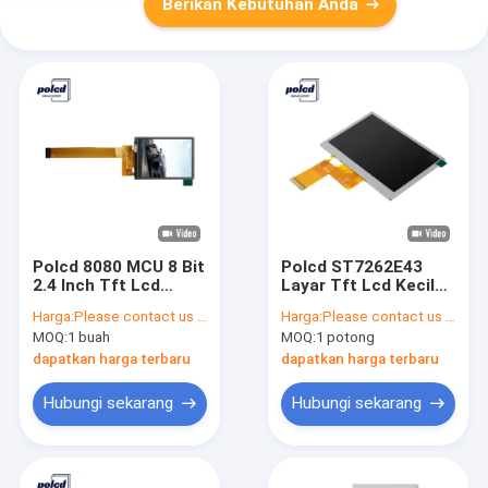
Berikan Kebutuhan Anda
Polcd 8080 MCU 8 Bit
Polcd ST7262E43
2.4 Inch Tft Lcd
Layar Tft Lcd Kecil
ISO9001 240x320 Lcd
RGB 24 Bit 4.3 Inch
Harga:
Please contact us for latest price
Harga:
Please contact us for latest price
Untuk Komersial
Tft Lcd 800x480
MOQ:
1 buah
MOQ:
1 potong
dapatkan harga terbaru
dapatkan harga terbaru
Hubungi sekarang
Hubungi sekarang