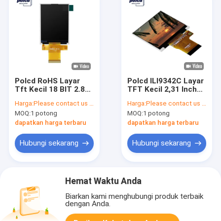
Polcd RoHS Layar
Polcd ILI9342C Layar
Tft Kecil 18 BIT 2.8
TFT Kecil 2,31 Inch
Inch Layar Tft
320x240 Tft Untuk
Harga:
Please contact us for latest price
Harga:
Please contact us for latest price
240x320 Piksel
Medis
MOQ:
1 potong
MOQ:
1 potong
dapatkan harga terbaru
dapatkan harga terbaru
Hubungi sekarang
Hubungi sekarang
Hemat Waktu Anda
Biarkan kami menghubungi produk terbaik
dengan Anda.