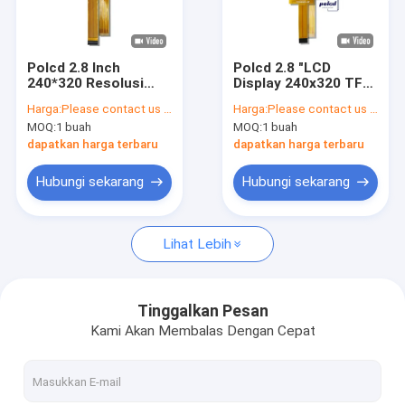
Tentang kami
Kontrol kualitas
Polcd 2.8 Inch
Polcd 2.8 "LCD
240*320 Resolusi
Display 240x320 TFT
Hubungi kami
50pin Tft Lcd Screen
RGB Screen 4-line SPI
Harga:
Please contact us for latest price
Harga:
Please contact us for latest price
Display Module 2.8"
interface 200nit 2.8
MOQ:
1 buah
MOQ:
1 buah
Panel Lcd Ukuran
Inch Lcm Panel
Berita
Kecil
dapatkan harga terbaru
dapatkan harga terbaru
kasus
Hubungi sekarang
Hubungi sekarang
Lihat Lebih
Layar LCD TFT
Modul LCD TFT
Tinggalkan Pesan
Kami Akan Membalas Dengan Cepat
layar lcd ips tft
Layar Sentuh TFT