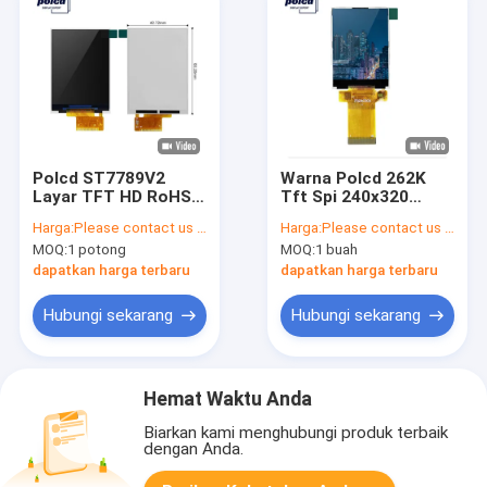
Polcd ST7789V2
Warna Polcd 262K
Layar TFT HD RoHS
Tft Spi 240x320
2.4 Tft Spi 240x320 3
ILI9341V 16 Bit
Harga:
Please contact us for latest price
Harga:
Please contact us for latest price
Kawat 2 Baris
Tampilan Lcd Waktu
MOQ:
1 potong
MOQ:
1 buah
Respons 35
dapatkan harga terbaru
dapatkan harga terbaru
Hubungi sekarang
Hubungi sekarang
Hemat Waktu Anda
Biarkan kami menghubungi produk terbaik
dengan Anda.