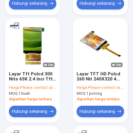
Hubungi sekarang
Hubungi sekarang
Layar Tft Polcd 300
Layar TFT HD Polcd
Nits 65K 2.4 Inci Tft
260 Nit 240X320 4
Lcd Ili9341V 16 Bit
Kawat Antarmuka SPI
Harga:
Please contact us for latest price
Harga:
Please contact us for latest price
2,4 Inci Tft Lcd
MOQ:
1 buah
MOQ:
1 potong
dapatkan harga terbaru
dapatkan harga terbaru
Hubungi sekarang
Hubungi sekarang