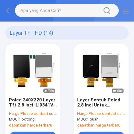
Layar TFT HD
(14)
Polcd 240X320 Layar
Layar Sentuh Polcd
Tft 2,8 Inci ILI9341V
2.8 Inci Untuk
Layar Tft Hd Penuh
Raspberry Pi
Harga:
Please contact us for latest price
Harga:
Please contact us for latest price
ST7789V Tft
MOQ:
1 potong
MOQ:
1 buah
240x320 16 Bit 300
Nit
dapatkan harga terbaru
dapatkan harga terbaru