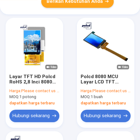
Berikan Kebutuhan Anda
Layar TFT HD Polcd
Polcd 8080 MCU
RoHS 2,8 Inci 8080
Layar LCD TFT
MCU Layar Lcd 16 Bit
ST7789V 2.4 Tft Lcd
Harga:
Please contact us for latest price
Harga:
Please contact us for latest price
Tft
Perisai Raspberry Pi
MOQ:
1 potong
MOQ:
1 buah
dapatkan harga terbaru
dapatkan harga terbaru
Hubungi sekarang
Hubungi sekarang