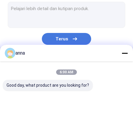
Panel sentuh LCD
Layar LCD Medis
Tampilan TFT Kustom
Terus
Layar sentuh industri
anna
Layar Sentuh Kapasitif TFT
Kategori Kami
Layar Sentuh Resistif TFT
6:00 AM
Layar TFT HD
Good day, what product are you looking for?
Layar TFT Kecil
Monitor LCD Portabel
Layar LCD TFT
Modul LCD TFT
layar lcd ips tf
Monitor LCD Industri