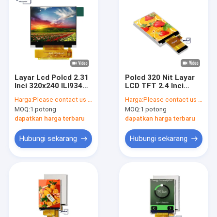
Layar Lcd Polcd 2.31
Polcd 320 Nit Layar
Inci 320x240 ILI9342C
LCD TFT 2.4 Inci
Layar TFT HD
ST7789V Resolusi
Harga:
Please contact us for latest price
Harga:
Please contact us for latest price
P023T009-V2
240x320 Layar Lcm
MOQ:
1 potong
MOQ:
1 potong
dapatkan harga terbaru
dapatkan harga terbaru
Hubungi sekarang
Hubungi sekarang
Rumah
Produk
Tampilan VR