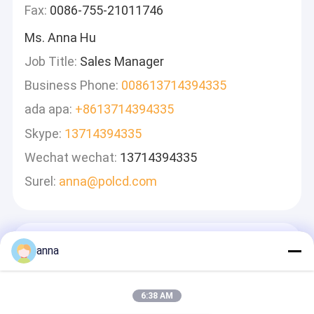
Fax:
0086-755-21011746
Ms. Anna Hu
Job Title:
Sales Manager
Business Phone:
008613714394335
ada apa:
+8613714394335
Skype:
13714394335
Wechat wechat:
13714394335
Surel:
anna@polcd.com
Tinggalkan Pesan
anna
Kami Akan Membalas Dengan Cepat
6:38 AM