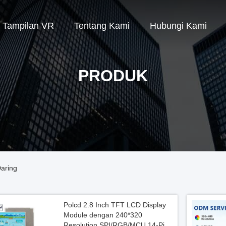
Tampilan VR
Tentang Kami
Hubungi Kami
PRODUK
aring
Polcd 2.8 Inch TFT LCD Display
Module dengan 240*320
Resolution SPI/RGB/MCU 14-Pin