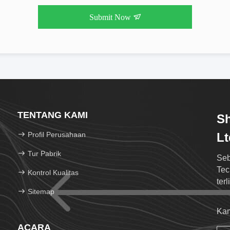
Submit Now
TENTANG KAMI
S
Profil Perusahaan
Lt
Tur Pabrik
Seb
Tec
Kontrol Kualitas
ter
Sitemap
ting
Kam
ACARA