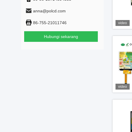
anna@polcd.com
86-755-21011746
video
Hubungi sekarang
video