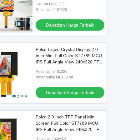
yang dapat disesuaikan
Ukuran (inci): 2.8
Resolusi: 240*320
Dapatkan Harga Terbaik
Polcd Liquid Crystal Display 2.0
Inch Mini Full Color ST7789 MCU
IPS Full Angle View 240x320 TFT
LCD Modul
Resolusi: 240x320
Antarmuka: MCU 8 bit
Dapatkan Harga Terbaik
Polcd 2.0 Inch TFT Panel Mini
Screen Full Color ST7789 MCU
IPS Full Angle View 240x320 TFT
LCD Modul
Resolusi: 240x320