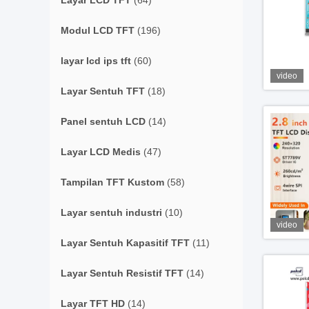
Layar LCD TFT
(64)
Modul LCD TFT
(196)
layar lcd ips tft
(60)
video
Layar Sentuh TFT
(18)
Panel sentuh LCD
(14)
Layar LCD Medis
(47)
Tampilan TFT Kustom
(58)
Layar sentuh industri
(10)
video
Layar Sentuh Kapasitif TFT
(11)
Layar Sentuh Resistif TFT
(14)
Layar TFT HD
(14)