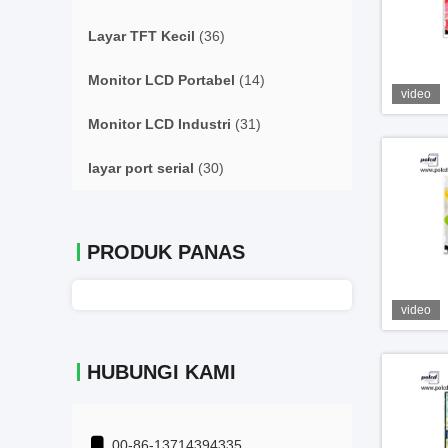
Layar TFT Kecil
(36)
Monitor LCD Portabel
(14)
video
Monitor LCD Industri
(31)
layar port serial
(30)
PRODUK PANAS
video
HUBUNGI KAMI
00-86-13714394335