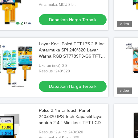
Antarmuka: MCU 8 bit
Dapatkan Harga Terbaik
video
Layar Kecil Polcd TFT IPS 2.8 Inci
Antarmuka SPI 240*320 Layar
Warna RGB ST7789P3-G6 TFT
LCD
Ukuran (inci): 2.8
Resolusi: 240*320
Dapatkan Harga Terbaik
video
Polcd 2.4 inci Touch Panel
240x320 IPS Tech Kapasitif layar
sentuh 2.4 " Mini kecil TFT LCD
display
Resolusi: 2,4 inci 240x320
Antarmuka: 4 Kawat SPI