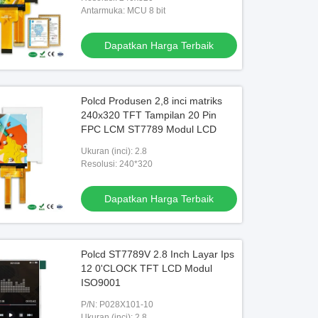
Antarmuka: MCU 8 bit
Dapatkan Harga Terbaik
Polcd Produsen 2,8 inci matriks
240x320 TFT Tampilan 20 Pin
FPC LCM ST7789 Modul LCD
Ukuran (inci): 2.8
Resolusi: 240*320
Dapatkan Harga Terbaik
Polcd ST7789V 2.8 Inch Layar Ips
12 0'CLOCK TFT LCD Modul
ISO9001
P/N: P028X101-10
Ukuran (inci): 2.8