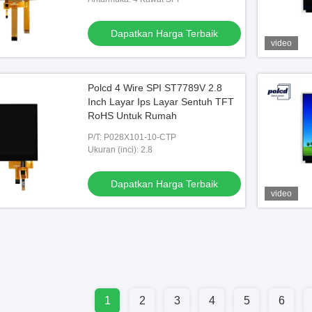
Dapatkan Harga Terbaik
video
Polcd 4 Wire SPI ST7789V 2.8
Inch Layar Ips Layar Sentuh TFT
RoHS Untuk Rumah
P/T: P028X101-10-CTP
Ukuran (inci): 2.8
Dapatkan Harga Terbaik
video
1
2
3
4
5
6