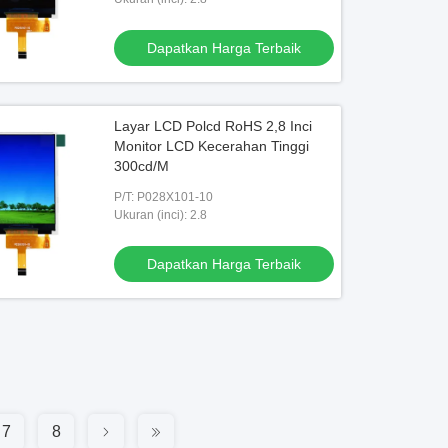
Dapatkan Harga Terbaik
Layar LCD Polcd RoHS 2,8 Inci
Monitor LCD Kecerahan Tinggi
300cd/M
P/T: P028X101-10
Ukuran (inci): 2.8
Dapatkan Harga Terbaik
7
8