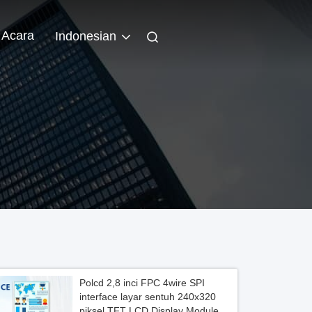
Acara
Indonesian
Polcd 2,8 inci FPC 4wire SPI
interface layar sentuh 240x320
piksel TFT LCD Display Module