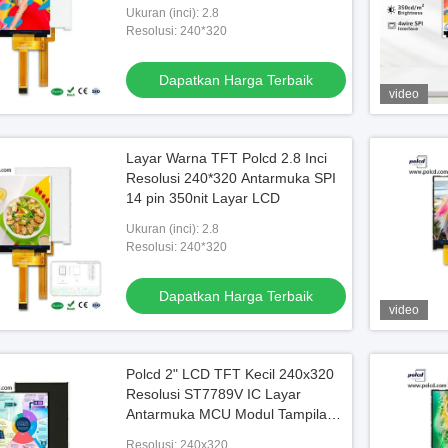
Module
Ukuran (inci): 2.8
Resolusi: 240*320
Dapatkan Harga Terbaik
video
Layar Warna TFT Polcd 2.8 Inci
Resolusi 240*320 Antarmuka SPI
14 pin 350nit Layar LCD
Ukuran (inci): 2.8
Resolusi: 240*320
Dapatkan Harga Terbaik
video
Polcd 2" LCD TFT Kecil 240x320
Resolusi ST7789V IC Layar
Antarmuka MCU Modul Tampilan
LCD 2 Inci
Resolusi: 240x320