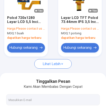
Tentang kami
Kontrol kualitas
Polcd 720x1280
Layar LCD TFT Polcd
Layar LCD 5,5 Inci
73.44mm IPS 3,5 Inci
Hubungi kami
MIPI IPS Layar TFT
Hdmi Lcd 320X480
Harga:
Please contact us for latest price
Harga:
Please contact us for latest price
LCD
Piksel
MOQ:
1 buah
MOQ:
1 potong
Berita
dapatkan harga terbaru
dapatkan harga terbaru
kasus
Hubungi sekarang
Hubungi sekarang
Lihat Lebih
Layar LCD TFT
Modul LCD TFT
Tinggalkan Pesan
Kami Akan Membalas Dengan Cepat
layar lcd ips tft
Layar Sentuh TFT