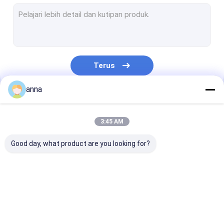
Panel sentuh LCD
Layar LCD Medis
Tampilan TFT Kustom
Terus
Layar sentuh industri
anna
Layar Sentuh Kapasitif TFT
Kategori Kami
Layar Sentuh Resistif TFT
3:45 AM
Layar TFT HD
Good day, what product are you looking for?
Layar TFT Kecil
Monitor LCD Portabel
Layar LCD TFT
Modul LCD TFT
layar lcd ips tf
Monitor LCD Industri