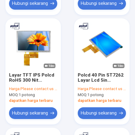
Hubungi sekarang
Hubungi sekarang
Layar TFT IPS Polcd
Polcd 40 Pin ST7262
RoHS 300 Nit
Layar Lcd 5in
Tampilan Layar
800X480 IPS Layar
Harga:
Please contact us for latest price
Harga:
Please contact us for latest price
Sentuh 5 Inci
LCD TFT Transmisif
MOQ:
1 potong
MOQ:
1 potong
dapatkan harga terbaru
dapatkan harga terbaru
Hubungi sekarang
Hubungi sekarang