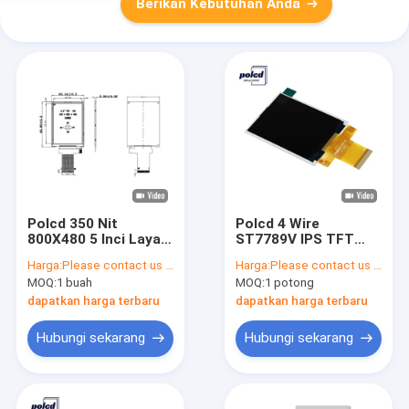
Berikan Kebutuhan Anda
Polcd 350 Nit
Polcd 4 Wire
800X480 5 Inci Layar
ST7789V IPS TFT
Ips 18 BIT RGB Ips
LCD Display 2.8 Spi
Harga:
Please contact us for latest price
Harga:
Please contact us for latest price
Layar Tft 153 * 153
Tft Modul 240X320
MOQ:
1 buah
MOQ:
1 potong
Um
Piksel
dapatkan harga terbaru
dapatkan harga terbaru
Hubungi sekarang
Hubungi sekarang