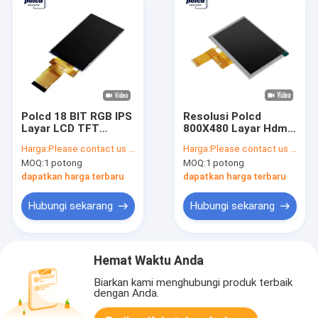
Polcd 18 BIT RGB IPS
Resolusi Polcd
Layar LCD TFT
800X480 Layar Hdmi
320X480 Piksel Tft
5 Inci Layar ST7262
Harga:
Please contact us for latest price
Harga:
Please contact us for latest price
Lcd 3.5
Tft Hd
MOQ:
1 potong
MOQ:
1 potong
dapatkan harga terbaru
dapatkan harga terbaru
Hubungi sekarang
Hubungi sekarang
Hemat Waktu Anda
Biarkan kami menghubungi produk terbaik
dengan Anda.