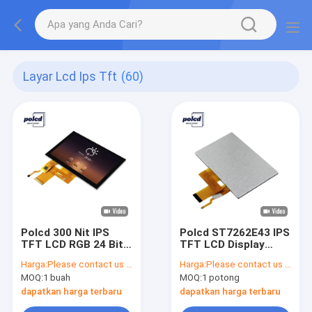
Layar Lcd Ips Tft
(60)
Polcd 300 Nit IPS
Polcd ST7262E43 IPS
TFT LCD RGB 24 Bit 5
TFT LCD Display
Inch Layar Lcd Untuk
800X480 Layar 5 Inci
Harga:
Please contact us for latest price
Harga:
Please contact us for latest price
Pc ISO9001
Untuk Raspberry Pi
MOQ:
1 buah
MOQ:
1 potong
dapatkan harga terbaru
dapatkan harga terbaru