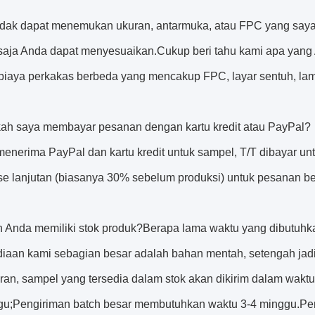
tidak dapat menemukan ukuran, antarmuka, atau FPC yang say
 saja Anda dapat menyesuaikan.Cukup beri tahu kami apa ya
 biaya perkakas berbeda yang mencakup FPC, layar sentuh, lamp
kah saya membayar pesanan dengan kartu kredit atau PayPal?
menerima PayPal dan kartu kredit untuk sampel, T/T dibayar 
se lanjutan (biasanya 30% sebelum produksi) untuk pesanan be
h Anda memiliki stok produk?Berapa lama waktu yang dibutuhk
diaan kami sebagian besar adalah bahan mentah, setengah jadi 
an, sampel yang tersedia dalam stok akan dikirim dalam waktu
gu;Pengiriman batch besar membutuhkan waktu 3-4 minggu.Penj