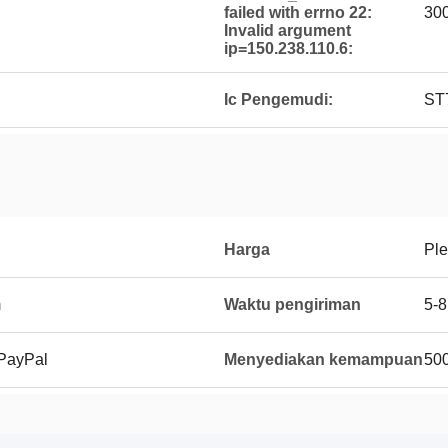
failed with errno 22:
30
Invalid argument
ip=150.238.110.6:
Ic Pengemudi:
ST
Harga
Ple
m
Waktu pengiriman
5-8
, PayPal
Menyediakan kemampuan
500