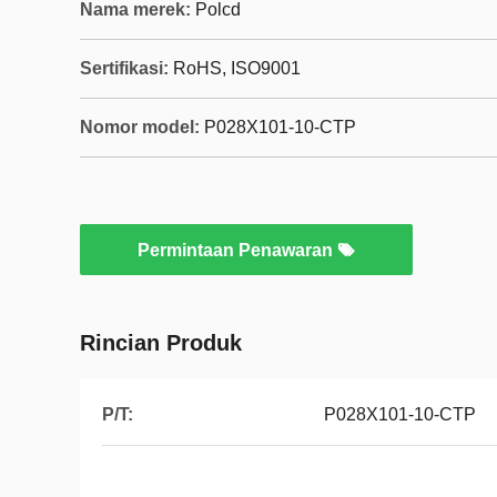
Nama merek:
Polcd
Sertifikasi:
RoHS, ISO9001
Nomor model:
P028X101-10-CTP
Permintaan Penawaran
Rincian Produk
P/T:
P028X101-10-CTP