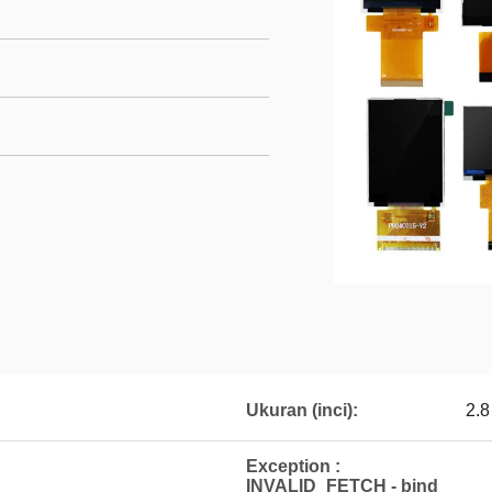
Ukuran (inci):
2.8
Exception :
INVALID_FETCH - bind