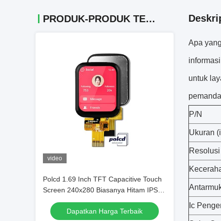
Deskri
PRODUK-PRODUK TERKAIT
Apa yang
informas
untuk la
pemandan
P/N
Ukuran (i
Resolusi
video
Keceraha
Polcd 1.69 Inch TFT Capacitive Touch
Antarmu
Screen 240x280 Biasanya Hitam IPS
LCD Modul
Ic Peng
Dapatkan Harga Terbaik