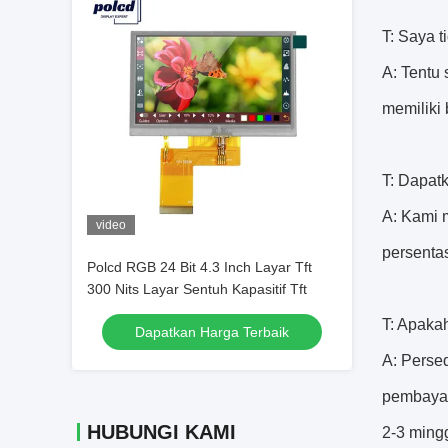
T: Saya 
A: Tentu
memiliki
T: Dapat
A: Kami 
video
persenta
Polcd RGB 24 Bit 4.3 Inch Layar Tft
300 Nits Layar Sentuh Kapasitif Tft
T: Apaka
Dapatkan Harga Terbaik
A: Perse
pembayar
HUBUNGI KAMI
2-3 ming