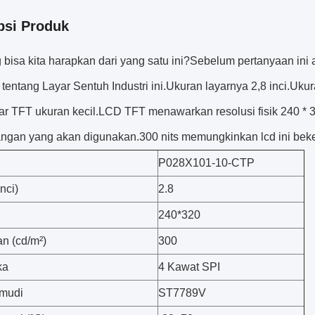
psi Produk
 bisa kita harapkan dari yang satu ini?Sebelum pertanyaan in
i tentang Layar Sentuh Industri ini.Ukuran layarnya 2,8 inci.
yar TFT ukuran kecil.LCD TFT menawarkan resolusi fisik 240 * 3
gan yang akan digunakan.300 nits memungkinkan lcd ini beke
P028X101-10-CTP
nci)
2.8
240*320
n (cd/m²)
300
ka
4 Kawat SPI
emudi
ST7789V