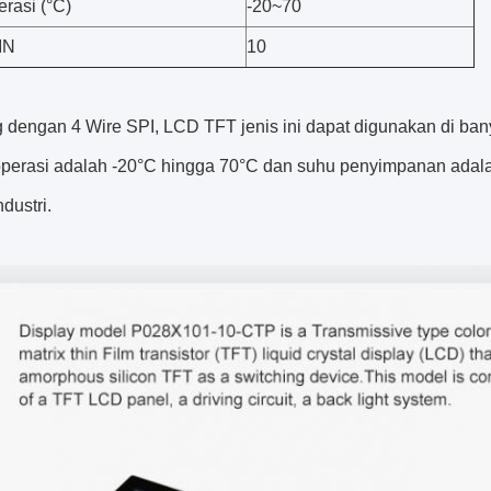
rasi (°C)
-20~70
IN
10
 dengan 4 Wire SPI, LCD TFT jenis ini dapat digunakan di bany
 operasi adalah -20°C hingga 70°C dan suhu penyimpanan adal
ndustri.