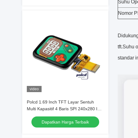
Suhu Ope
Nomor P
Didukung
tft.Suhu
standar i
video
Polcd 1.69 Inch TFT Layar Sentuh
Multi Kapasitif 4 Baris SPI 240x280 IPS
Lcd
Dapatkan Harga Terbaik