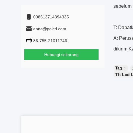
sebelum 
008613714394335
T: Dapat
anna@polcd.com
A: Perus
86-755-21011746
dikirim.
Hubungi sekarang
Tag：
Tft Lcd 