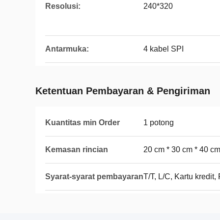
Resolusi:
240*320
Antarmuka:
4 kabel SPI
Ketentuan Pembayaran & Pengiriman
Kuantitas min Order
1 potong
Kemasan rincian
20 cm * 30 cm * 40 c
Syarat-syarat pembayaran
T/T, L/C, Kartu kredit