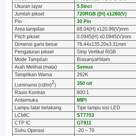
Ukuran layar
5.5
inci
Jumlah piksel
720
RGB ((H) x
1280
(V)
Pin
3
0
Pin
Area tampilan
68.04
(H) x
120.96
(V)
mm
Pitch piksel
0.0
945
(H) x
0.
0945
(V)
mm
Dimensi garis besar
76.44
x
135.20
x
3.31mm
Pengaturan piksel
Strip Vertikal RGB
Mode Tampilan
Biasanya
Hitam
Arah Melihat (mata)
Semua
Tampilkan Warna
262K
2
350 nit
Luminansi (cd/m)
)
Rasio Kontras
8
00:1
Antarmuka
MIPI
Lampu latar belakang
Tipe lampu sisi LED
LCM
IC
ST77
03
CTP IC
GT911
Suhu Operasi
-20 ~ 70