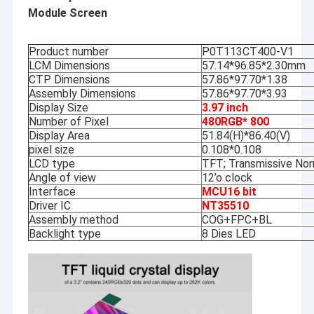
Module Screen
Product number
P0T113CT400-V1
LCM Dimensions
57.14*96.85*2.30mm
CTP Dimensions
57.86*97.70*1.38
Assembly Dimensions
57.86*97.70*3.93
Display Size
3.97 inch
Number
of
Pixel
480RGB* 800
Display Area
51.84(H)*86.40(V)
pixel size
0.108*0.108
LCD type
TFT
;
Transmissive Nor
A
ngle of view
12’o clock
Interface
MCU16 bit
Driver IC
NT35510
Assembly method
COG+FPC+BL
Backlight type
8 Dies LED