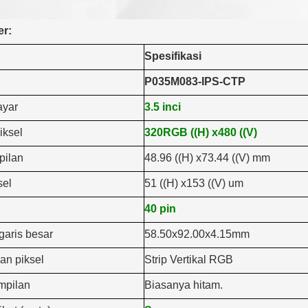
er:
Spesifikasi
P035M083-IPS-CTP
ayar
3.5 inci
iksel
320RGB ((H) x480 ((V)
pilan
48.96 ((H) x73.44 ((V) mm
sel
51 ((H) x153 ((V) um
40 pin
garis besar
58.50x92.00x4.15mm
an piksel
Strip Vertikal RGB
mpilan
Biasanya hitam.