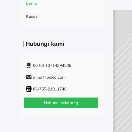
Berita
Kasus
Hubungi kami
00-86-13714394335
anna@polcd.com
86-755-21011746
Hubungi sekarang