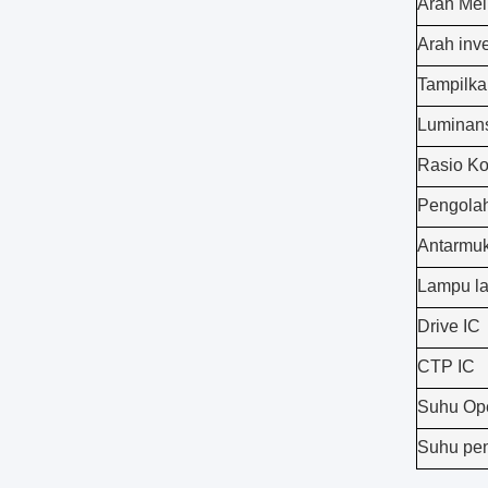
Arah Mel
Arah inv
Tampilk
Luminans
Rasio Ko
Pengola
Antarmu
Lampu la
Drive IC
CTP IC
Suhu Op
Suhu pe