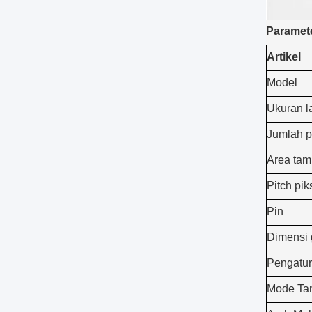
Paramet
Artikel
Model
Ukuran l
Jumlah p
Area tam
Pitch pik
Pin
Dimensi 
Pengatur
Mode Ta