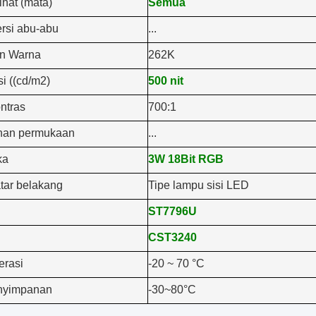
ihat (mata)
Semua
ersi abu-abu
...
an Warna
262K
i ((cd/m2)
500 nit
ntras
700:1
han permukaan
...
ka
3W 18Bit RGB
tar belakang
Tipe lampu sisi LED
ST7796U
CST3240
erasi
-20 ~ 70 °C
nyimpanan
-30~80°C