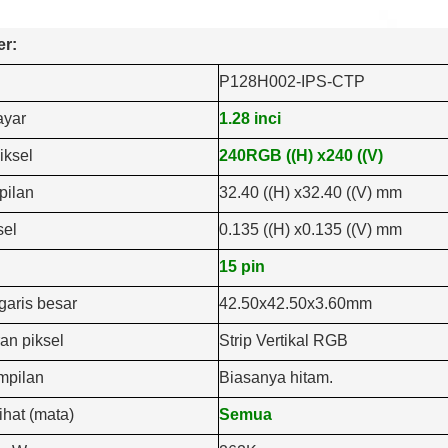
er:
P128H002-IPS-CTP
ayar
1.28 inci
iksel
240RGB ((H) x240 ((V)
pilan
32.40 ((H) x32.40 ((V) mm
sel
0.135 ((H) x0.135 ((V) mm
15 pin
garis besar
42.50x42.50x3.60mm
an piksel
Strip Vertikal RGB
mpilan
Biasanya hitam.
ihat (mata)
Semua