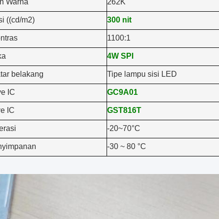
an Warna
262K
i ((cd/m2)
300 nit
ntras
1100:1
ka
4W SPI
tar belakang
Tipe lampu sisi LED
e IC
GC9A01
e IC
GST816T
erasi
-20~70°C
nyimpanan
-30 ~ 80 °C