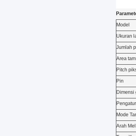
Paramet
Model
Ukuran l
Jumlah p
Area tam
Pitch pik
Pin
Dimensi 
Pengatur
Mode Ta
Arah Mel