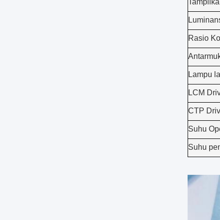
Tampilk
Luminans
Rasio Ko
Antarmu
Lampu la
LCM Driv
CTP Driv
Suhu Op
Suhu pe