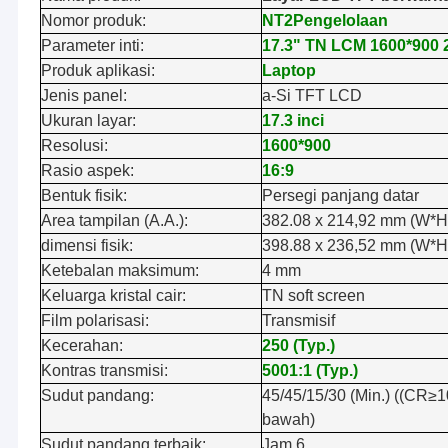
Nomor produk:
NT2Pengelolaan
Parameter inti:
17.3" TN LCM 1600*900 
Produk aplikasi:
Laptop
Jenis panel:
a-Si TFT LCD
Ukuran layar:
17.3 inci
Resolusi:
1600*900
Rasio aspek:
16:9
Bentuk fisik:
Persegi panjang datar
Area tampilan (A.A.):
382.08 x 214,92 mm (W*H
dimensi fisik:
398.88 x 236,52 mm (W*H
Ketebalan maksimum:
4 mm
Keluarga kristal cair:
TN soft screen
Film polarisasi:
Transmisif
Kecerahan:
250 (Typ.)
Kontras transmisi:
5001:1 (Typ.)
Sudut pandang:
45/45/15/30 (Min.) ((CR≥1
bawah)
Sudut pandang terbaik:
Jam 6