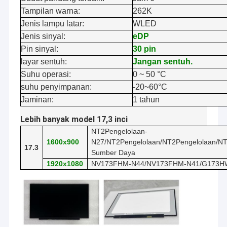
Tampilan warna:
262K
Jenis lampu latar:
WLED
Jenis sinyal:
eDP
Pin sinyal:
30 pin
layar sentuh:
Jangan sentuh.
Suhu operasi:
0 ~ 50 °C
suhu penyimpanan:
-20~60°C
Jaminan:
1 tahun
Lebih banyak model 17,3 inci
NT2Pengelolaan
-
1600x900
N27
/
NT2Pengelolaan
/
NT2Pengelolaan
/
NT
17.3
Sumber Daya
1920x1080
NV173FHM-N44
/
NV173FHM-N41
/
G173H