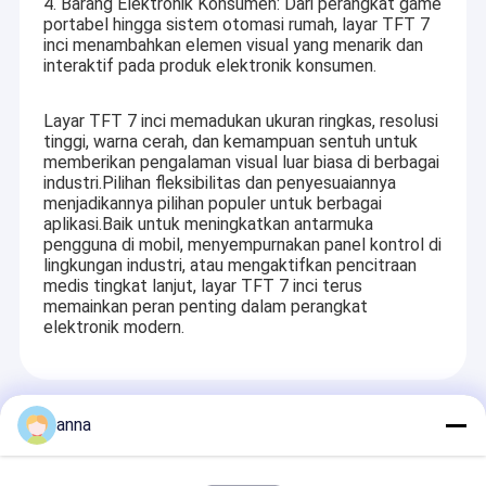
4. Barang Elektronik Konsumen: Dari perangkat game
portabel hingga sistem otomasi rumah, layar TFT 7
inci menambahkan elemen visual yang menarik dan
interaktif pada produk elektronik konsumen.
Layar TFT 7 inci memadukan ukuran ringkas, resolusi
tinggi, warna cerah, dan kemampuan sentuh untuk
memberikan pengalaman visual luar biasa di berbagai
industri.Pilihan fleksibilitas dan penyesuaiannya
menjadikannya pilihan populer untuk berbagai
aplikasi.Baik untuk meningkatkan antarmuka
pengguna di mobil, menyempurnakan panel kontrol di
lingkungan industri, atau mengaktifkan pencitraan
medis tingkat lanjut, layar TFT 7 inci terus
memainkan peran penting dalam perangkat
elektronik modern.
Rumah
Kami adalah produsen teknologi kelas atas dari
Produk
Recommended Products
tampilan TFT, yang berkantor pusat di Shenzhen,
anna
Guangdong, China.
Shenzhen P&O Technology Co.,
Tampilan VR
Ltd
didirikan pada tahun 2008. Perusahaan ini